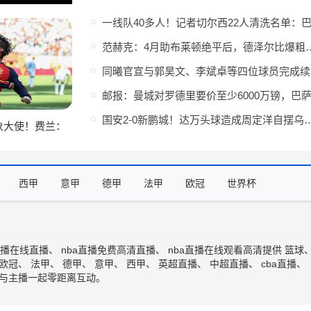
范赫克：4月助布莱顿绝平后，德
同
国安2-0新鹏城！达万头球造成周定洋自摆乌
象大使！费兰：
有的价值观与使
西甲
意甲
德甲
法甲
欧冠
世界杯
直播在线直播
、
nba直播免费高清直播
、
nba直播在线观看高清
提供
篮球
欧冠
、
法甲
、
德甲
、
意甲
、
西甲
、
英超直播
、
中超直播
、
cba直播
、
与主播一起零距离互动。