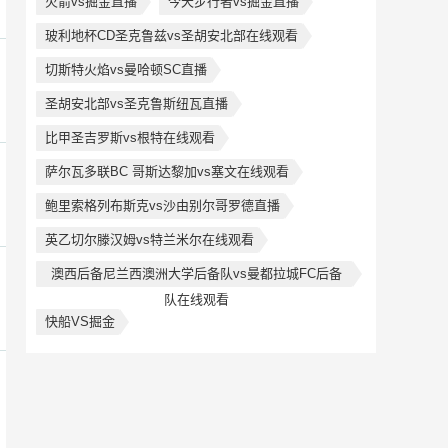
火箭vs掘金直播
今天步行者vs掘金直播
玻利地杯CD圣克鲁兹vs圣胡安北部在线观看
切斯特火焰vs曼哈顿SC直播
圣胡安北部vs圣克鲁斯纽瓦直播
比甲圣吉罗斯vs根特在线观看
萨尔瓦多联BC 哥斯达黎加vs塞文在线观看
鲍里索格列布斯克vs沙由别尔哥罗德直播
英乙切尔滕汉姆vs特兰米尔在线观看
澳西后备尼兰西澳洲大学后备队vs曼都拉城FC后备
队在线观看
快船VS掘金