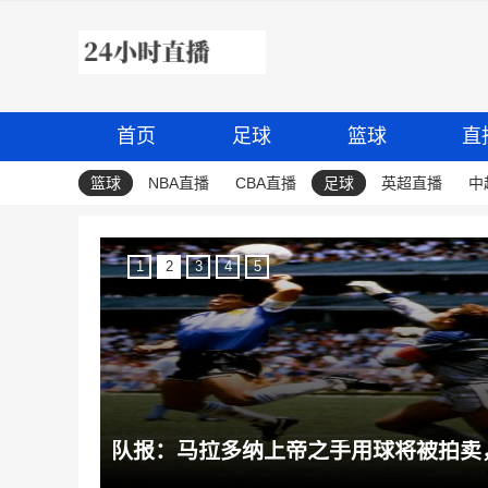
首页
足球
篮球
直
篮球
NBA直播
CBA直播
足球
英超直播
中
1
2
3
4
5
队报：马拉多纳上帝之手用球将被拍卖，预计成交价超1000万美元