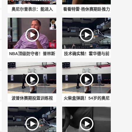
奥尼尔曾表示：能进入
看看特雷·杨休赛期卧推力
GOAT讨论的只有科比、
量训练，你们觉得有变壮
勒布朗、乔丹
了吗？
NBA顶级防守者！普林斯
技术确实糙！霍华德与前
此前谈詹姆斯&科比谁更难
队友厄尔·克拉克1v1，结
防？
果被直接防下
波普休赛期投篮训练视
火柴盒弹跳！54岁的奥尼
频：强化持球急停跳投技
尔想要扣篮，结果被篮筐
术
给帽了