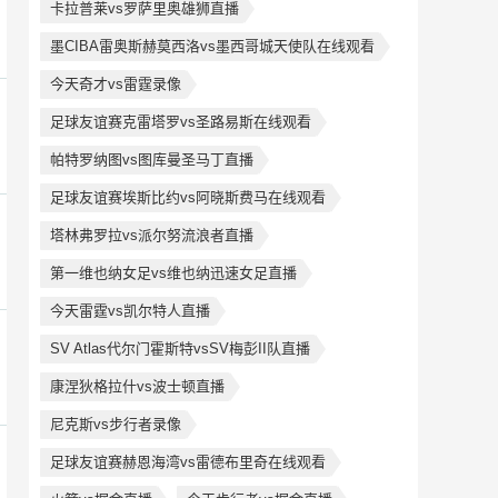
卡拉普莱vs罗萨里奥雄狮直播
墨CIBA雷奥斯赫莫西洛vs墨西哥城天使队在线观看
今天奇才vs雷霆录像
足球友谊赛克雷塔罗vs圣路易斯在线观看
帕特罗纳图vs图库曼圣马丁直播
足球友谊赛埃斯比约vs阿晓斯费马在线观看
塔林弗罗拉vs派尔努流浪者直播
第一维也纳女足vs维也纳迅速女足直播
今天雷霆vs凯尔特人直播
SV Atlas代尔门霍斯特vsSV梅彭II队直播
康涅狄格拉什vs波士顿直播
尼克斯vs步行者录像
足球友谊赛赫恩海湾vs雷德布里奇在线观看