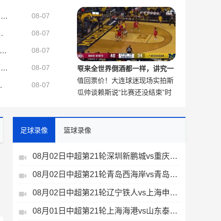
改变的比赛是哪场
一线队40多人！记者切尔西22人清洗名单：巴迪亚西勒、迪萨西等
08-07
泽尔比爆粗口称我想让热刺降级
08-07
曦官宣与郭昊文、李斌卓等四位球员完成续约+李云开重回球队
08-07
邮报：曼城对罗德里要价至少6000万镑，巴萨4000万镑报价已被拒
08-07
原来全世界倒酒都一样，讲究一
值回票价！大连球迷现场实拍斯
个公平！
龙，VAR认定进球有效
08-07
瓜帅谈赖斯说“比赛还没结束”时
坦丘天外飞仙
说：我很喜欢，这是阿森纳的精
神
足球录像
篮球录像
08月02日中超第21轮深圳新鹏城vs重庆铜梁龙全场录像
08月02日中超第21轮青岛西海岸vs青岛海牛全场录像
、
08月02日中超第21轮辽宁铁人vs上海申花全场录像
08月01日中超第21轮上海海港vs山东泰山全场录像