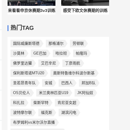
来看看申京休赛期3v3训练
感受下欧文休赛期的训练
赛的表现，个人状态看上
状态，看来下赛季有望满
热门TAG
去相当出色！
血复出啊！
国际威廉斯塔德
那格浦尔
劳顿联
沙莫林
GE巴加
哈拉彻
帕隆玛
佛罗里达獾
艾巴辛尼
丁彦雨航
保利斯塔诺MTU20
奧斯特鲁维尔科波尔斯基
圣若昂青年队
安城
巴西人
邦加B队
OS贝伦人
米兰奥林匹亚U19
JK阿仙奴
科扎拉
柴斯罕特
肯尼亚女超
波特摩尔联
福克斯
湖滨闪电
布罗姆利vs米尔沃尔直播