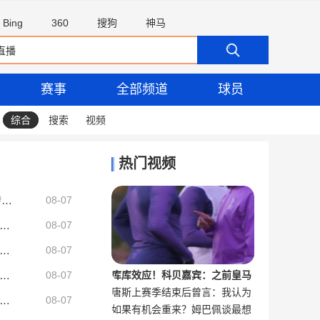
Bing
360
搜狗
神马
赛事
全部频道
球员
综合
搜索
视频
热门视频
TA：富勒姆中场卢基奇已经完成体检，即将转会加盟伊普斯维奇
08-07
场-国安暂2-0新鹏城 张玉宁补射破僵，达万头球折射入网
08-07
：曼城和马雷斯卡将恩佐视为头号目标，另一引援热门是布阿迪
08-07
诺：罗德里现在只想去巴萨！曼城不会接受总价5000万欧的报价
08-07
库库效应！科贝嘉宾：之前皇马
唐斯上赛季结束后曾言：我认为
记者：森林正密切关注索兰克情况，预计这位前锋将离开热刺
球迷对国家队不满，现在不明显
：曼城不愿放罗德里但也不会阻拦，将要求至少6000万镑转会费
08-07
如果有机会重来？姆巴佩谈最想
尼克斯下赛季绝对有机会夺冠
了