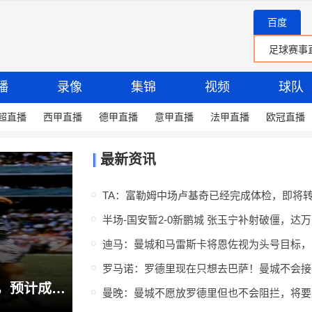
百度
播
录像
集锦
视频
球队
超直播
西甲直播
德甲直播
意甲直播
法甲直播
欧冠直播
最新资讯
半
迪马
罗马
邓捷夫成为自2012年以来，首位代表国安在中超助攻的20岁以下球员
曼晚