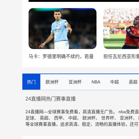
马卡：罗德里明确不续约，若曼
担任瓦伦西亚形
城拒绝出售将明年自由身离队
这里代表着它独
命感
热门
欧洲杯
亚洲杯
NBA
中超
英超
24直播网热门赛事直播
24直播网—全球赛事免费看，高清直播无广告。
nba免费
足球
、
英超
、
西甲
、
中超
、
欧洲杯
、
世界杯
、
亚洲杯
、
等全球赛事直播，追求高清、稳定、流畅的直播体验，还可